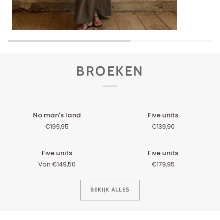
BROEKEN
No
Five
No man's land
Five units
man's
units
€199,95
€139,90
land
Five
Five
Five units
Five units
units
units
Van €149,50
€179,95
BEKIJK ALLES