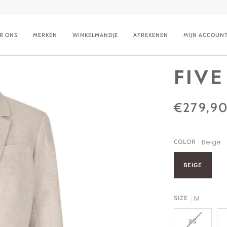
R ONS
MERKEN
WINKELMANDJE
AFREKENEN
MIJN ACCOUN
FIVE
€279,9
COLOR
Beige
BEIGE
SIZE
M
XS