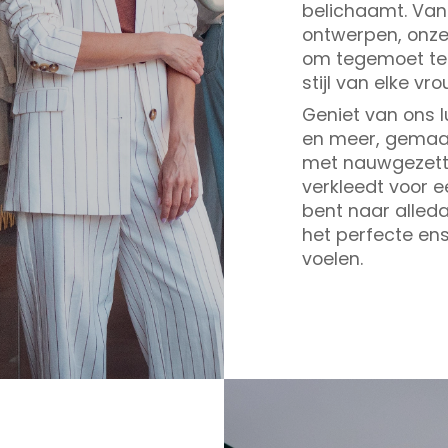
belichaamt. Van 
ontwerpen, onze 
om tegemoet te 
stijl van elke vro
Geniet van ons l
en meer, gemaak
met nauwgezette 
verkleedt voor e
bent naar alled
het perfecte ens
voelen.