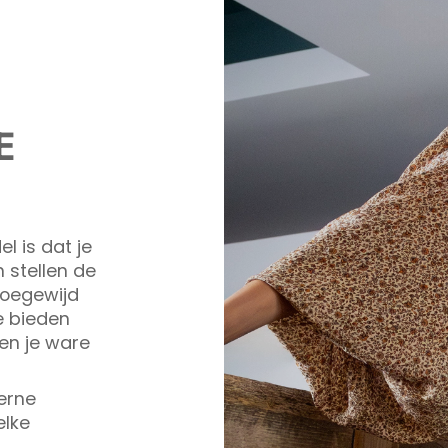
E
l is dat je
 stellen de
toegewijd
e bieden
 en je ware
erne
elke