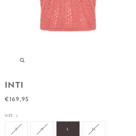
Zoom
INTI
€169,95
L
SIZE
S
M
L
XL