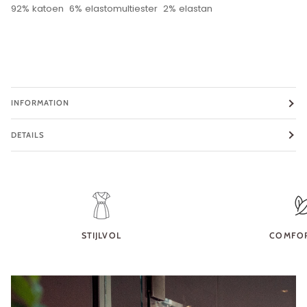
92% katoen 6% elastomultiester 2% elastan
INFORMATION
DETAILS
STIJLVOL
COMFO