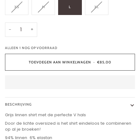
XS
M
L
XL
−
+
ALLEEN
1
NOG OP VOORRAAD
TOEVOEGEN AAN WINKELWAGEN
•
€85,00
BESCHRIJVING
Grijs linnen shirt met de perfecte V hals
Door de lichte oversized is het shirt eindeloos te combineren
op al je broeken!
94% linnen 6% elastan