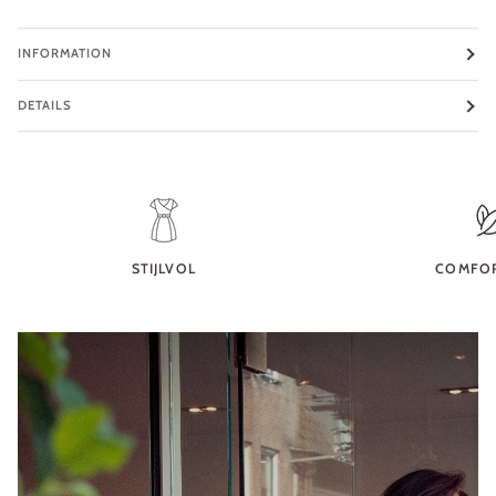
INFORMATION
DETAILS
STIJLVOL
COMFO